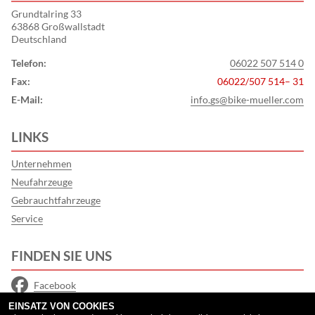
Grundtalring 33
63868 Großwallstadt
Deutschland
Telefon:
06022 507 514 0
Fax:
06022/507 514– 31
E-Mail:
info.gs@bike-mueller.com
LINKS
Unternehmen
Neufahrzeuge
Gebrauchtfahrzeuge
Service
FINDEN SIE UNS
Facebook
EINSATZ VON COOKIES
Instagram