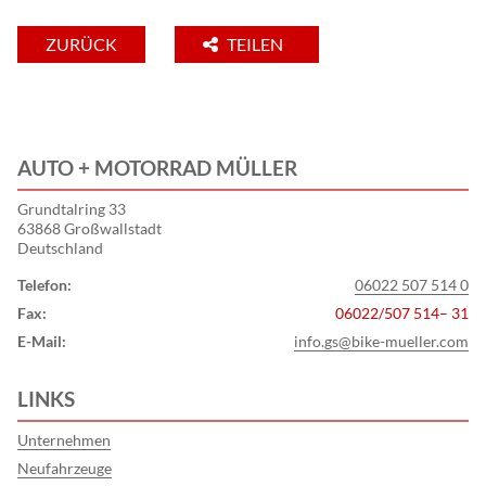
ZURÜCK
TEILEN
AUTO + MOTORRAD MÜLLER
Grundtalring 33
63868 Großwallstadt
Deutschland
Telefon:
06022 507 514 0
Fax:
06022/507 514– 31
E-Mail:
info.gs@bike-mueller.com
LINKS
Unternehmen
Neufahrzeuge